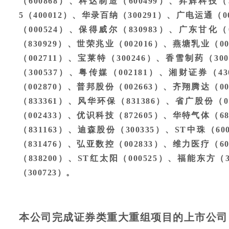
（600868）、科达制造（600499）、昇辉科技（
5（400012）、华录百纳（300291）、广电运通（0
（000524）、保得威尔（830983）、广东甘化（
（830929）、世荣兆业（002016）、燕塘乳业（0
（002711）、宝莱特（300246）、香雪制药（30
（300537）、粤传媒（002181）、湘财证券（4
（002870）、普邦股份（002663）、齐翔腾达（0
（833361）、风华环保（831386）、省广股份（0
（002433）、优识科技（872605）、华特气体（6
（831163）、迪森股份（300335）、ST中珠（6
（831476）、弘亚数控（002833）、维力医疗（6
（838200）、ST红太阳（000525）、福能东方（
（300723）。
本公司完成证券类重大重组项目的上市公司